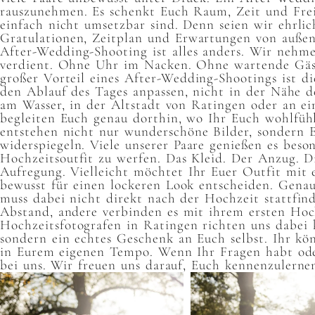
rauszunehmen. Es schenkt Euch Raum, Zeit und Freih
einfach nicht umsetzbar sind. Denn seien wir ehrli
Gratulationen, Zeitplan und Erwartungen von außen
After-Wedding-Shooting ist alles anders. Wir nehme
verdient. Ohne Uhr im Nacken. Ohne wartende Gäste
großer Vorteil eines After-Wedding-Shootings ist di
den Ablauf des Tages anpassen, nicht in der Nähe 
am Wasser, in der Altstadt von Ratingen oder an e
begleiten Euch genau dorthin, wo Ihr Euch wohlfüh
entstehen nicht nur wunderschöne Bilder, sondern
widerspiegeln. Viele unserer Paare genießen es beso
Hochzeitsoutfit zu werfen. Das Kleid. Der Anzug. D
Aufregung. Vielleicht möchtet Ihr Euer Outfit mit
bewusst für einen lockeren Look entscheiden. Genau
muss dabei nicht direkt nach der Hochzeit stattfin
Abstand, andere verbinden es mit ihrem ersten Hochz
Hochzeitsfotografen in Ratingen richten uns dabei 
sondern ein echtes Geschenk an Euch selbst. Ihr k
in Eurem eigenen Tempo. Wenn Ihr Fragen habt ode
bei uns. Wir freuen uns darauf, Euch kennenzulerne