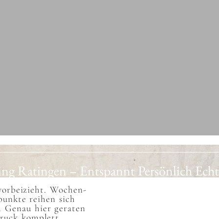
ng Ratingen – Entspannt Persönlich Echt
vorbeizieht. Wochen-
punkte reihen sich
. Genau hier geraten
Druck komplett