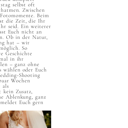
tag selbst oft
rchatmen. Zwischen
he Fotomomente. Beim
t die Zeit, die Ihr
r seid. Ein weiterer
sst Euch nicht an
n. Ob in der Natur,
ng hat – wir
möglich. So
re Geschichte
mal in ihr
hlen – ganz ohne
es wählen oder Euch
Wedding-Shooting
 paar Wochen
 als
 kein Zusatz,
ne Ablenkung, ganz
 meldet Euch gern