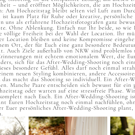
eit – und eröffnet Möglichkeiten, die am Hochzeits
ch: Am Hochzeitstag bleibt selten viel Luft zum Du
 ist kaum Platz für Ruhe oder kreative, persönlic
n uns als erfahrene Hochzeitsfotografen ganz bewuss
. Ohne Ablenkung. Einfach nur Ihr beide, so wie Ih
e völlige Freiheit bei der Wahl der Location. Ihr mü
der Location bleiben und keine Kompromisse eingehe
inem Ort, der für Euch eine ganz besondere Bedeutu
lt. Auch Ziele außerhalb von NRW sind problemlos 
 Erinnerungen mit echtem emotionalem Wert, die Eu
nders, sich für das After-Wedding-Shooting noch ein
ieses besondere Gefühl. Alles darf noch einmal stra
 einem neuen Styling kombinieren, andere Accessoir
 das macht das Shooting so individuell. Ein After-
den. Manche Paare entscheiden sich bewusst für ein
eitstag oder warten auf eine stressfreie Phase. Wir
komplett nach Euch. Ein After-Wedding-Shooting ist
önnt Euren Hochzeitstag noch einmal nachfühlen, oh
r Euer persönliches After-Wedding-Shooting plant,
n.