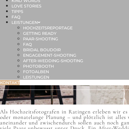
KIND WORDS
LOVE STORIES
TIPPS
FAQ
LEISTUNGEN
HOCHZEITSREPORTAGE
GETTING READY
PAAR-SHOOTING
FAQ
BRIDAL BOUDOIR
ENGAGEMENT-SHOOTING
AFTER-WEDDING-SHOOTING
PHOTOBOOTH
FOTOALBEN
LEISTUNGEN
KONTAKT
Als Hochzeitsfotografen in Ratingen erleben wir es
oder monatelange Planung – und plötzlich ist alles
aneinander und zwischendurch sollen auch noch gan
viele Paare unbewusst unter Druck. Ein After-Wedd